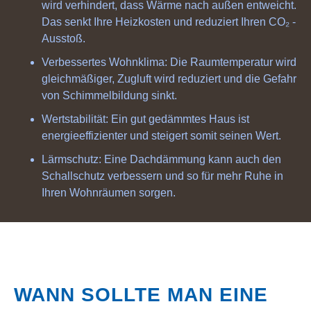
wird verhindert, dass Wärme nach außen entweicht.
Das senkt Ihre Heizkosten und reduziert Ihren CO₂ -
Ausstoß.
Verbessertes Wohnklima: Die Raumtemperatur wird
gleichmäßiger, Zugluft wird reduziert und die Gefahr
von Schimmelbildung sinkt.
Wertstabilität: Ein gut gedämmtes Haus ist
energieeffizienter und steigert somit seinen Wert.
Lärmschutz: Eine Dachdämmung kann auch den
Schallschutz verbessern und so für mehr Ruhe in
Ihren Wohnräumen sorgen.
WANN SOLLTE MAN EINE