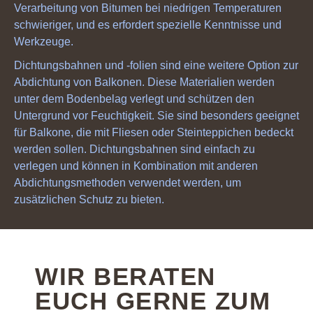
Verarbeitung von Bitumen bei niedrigen Temperaturen
schwieriger, und es erfordert spezielle Kenntnisse und
Werkzeuge.
Dichtungsbahnen und -folien sind eine weitere Option zur
Abdichtung von Balkonen. Diese Materialien werden
unter dem Bodenbelag verlegt und schützen den
Untergrund vor Feuchtigkeit. Sie sind besonders geeignet
für Balkone, die mit Fliesen oder Steinteppichen bedeckt
werden sollen. Dichtungsbahnen sind einfach zu
verlegen und können in Kombination mit anderen
Abdichtungsmethoden verwendet werden, um
zusätzlichen Schutz zu bieten.
WIR BERATEN
EUCH GERNE ZUM